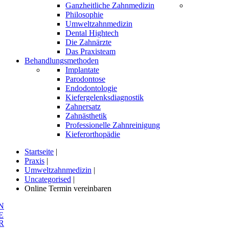
Ganzheitliche Zahnmedizin
Philosophie
Umweltzahnmedizin
Dental Hightech
Die Zahnärzte
Das Praxisteam
Behandlungsmethoden
Implantate
Parodontose
Endodontologie
Kiefergelenksdiagnostik
Zahnersatz
Zahnästhetik
Professionelle Zahnreinigung
Kieferorthopädie
Startseite
|
Praxis
|
Umweltzahnmedizin
|
Uncategorised
|
Online Termin vereinbaren
N
E
R