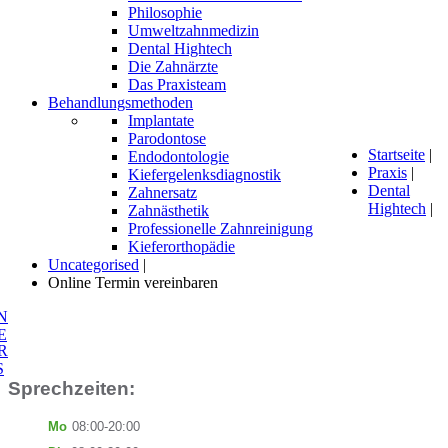
Philosophie
Umweltzahnmedizin
Dental Hightech
Die Zahnärzte
Das Praxisteam
Behandlungsmethoden
Implantate
Parodontose
Startseite
|
Endodontologie
Praxis
|
Kiefergelenksdiagnostik
Dental
Zahnersatz
Hightech
|
Zahnästhetik
Professionelle Zahnreinigung
Kieferorthopädie
Uncategorised
|
Online Termin vereinbaren
N
E
R
S
Sprechzeiten:
Mo
08:00-20:00