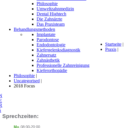
Philosophie
Umweltzahnmedizin
Dental Hightech
Die Zahnärzte
Das Praxisteam
Behandlungsmethoden
Implantate
Parodontose
Startseite
|
Endodontologie
Praxis
|
Kiefergelenksdiagnostik
Zahnersatz
Zahnästhetik
Professionelle Zahnreinigung
Kieferorthopädie
Philosophie
|
Uncategorised
|
2018 Focus
N
E
R
S
Sprechzeiten:
Mo
08:00-20:00