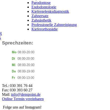
Parodontose
Endodontologie
Kiefergelenksdiagnostik
Zahnersatz
Zahnästhetik
Professionelle Zahnreinigung
Kieferorthopädie
N
R
E
S
Sprechzeiten:
Mo
08:00-20:00
Di
08:00-20:00
Mi
08:00-20:00
Do
08:00-19:00
Fr
08:00-13:00
Tel.: 030 391 76 44
Fax: 030 393 60 27
Mail:
info@denspoint.de
Online Termin vereinbaren
Folge uns auf Instagram!