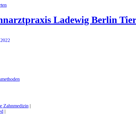
hnarztpraxis Ladewig Berlin Tie
smethoden
he Zahnmedizin
|
ed
|