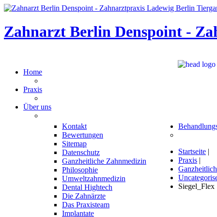
Zahnarzt Berlin Denspoint - Za
Home
Praxis
Über uns
Kontakt
Behandlung
Bewertungen
Sitemap
Startseite
|
Datenschutz
Praxis
|
Ganzheitliche Zahnmedizin
Ganzheitlic
Philosophie
Uncategoris
Umweltzahnmedizin
Siegel_Flex
Dental Hightech
Die Zahnärzte
Das Praxisteam
Implantate