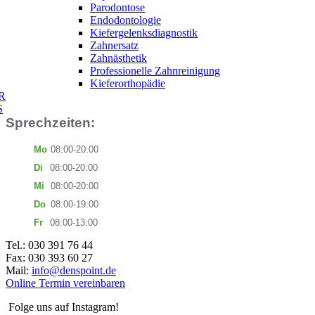
Parodontose
Endodontologie
Kiefergelenksdiagnostik
Zahnersatz
Zahnästhetik
Professionelle Zahnreinigung
Kieferorthopädie
N
R
E
S
Sprechzeiten:
Mo
08:00-20:00
Di
08:00-20:00
Mi
08:00-20:00
Do
08:00-19:00
Fr
08:00-13:00
Tel.: 030 391 76 44
Fax: 030 393 60 27
Mail:
info@denspoint.de
Online Termin vereinbaren
Folge uns auf Instagram!