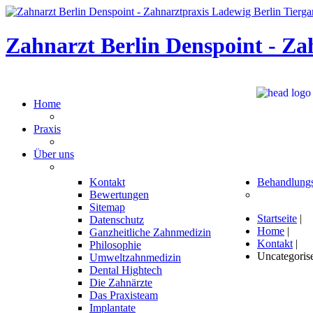
Zahnarzt Berlin Denspoint - Za
Home
Praxis
Über uns
Kontakt
Behandlung
Bewertungen
Sitemap
Startseite
|
Datenschutz
Home
|
Ganzheitliche Zahnmedizin
Kontakt
|
Philosophie
Uncategoris
Umweltzahnmedizin
Dental Hightech
Die Zahnärzte
Das Praxisteam
Implantate