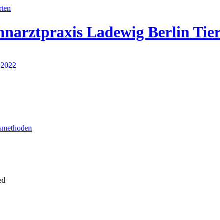
hnarztpraxis Ladewig Berlin Tie
smethoden
ed