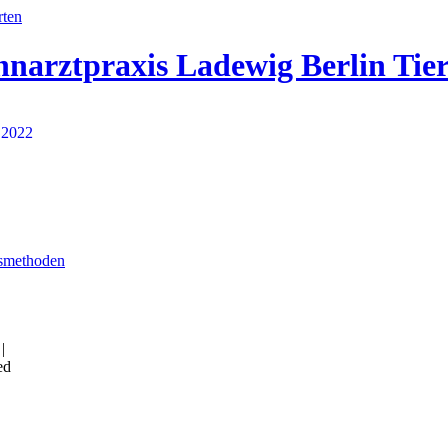
hnarztpraxis Ladewig Berlin Tie
smethoden
|
ed