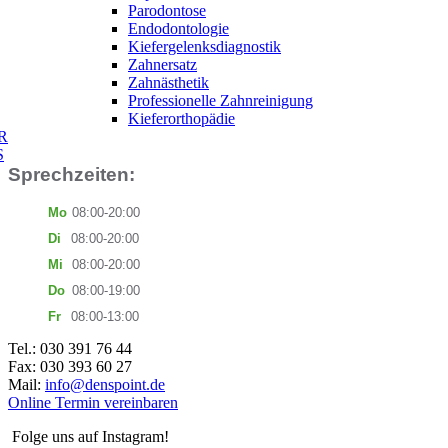
Parodontose
Endodontologie
Kiefergelenksdiagnostik
Zahnersatz
Zahnästhetik
Professionelle Zahnreinigung
Kieferorthopädie
N
R
E
S
Sprechzeiten:
Mo
08:00-20:00
Di
08:00-20:00
Mi
08:00-20:00
Do
08:00-19:00
Fr
08:00-13:00
Tel.: 030 391 76 44
Fax: 030 393 60 27
Mail:
info@denspoint.de
Online Termin vereinbaren
Folge uns auf Instagram!