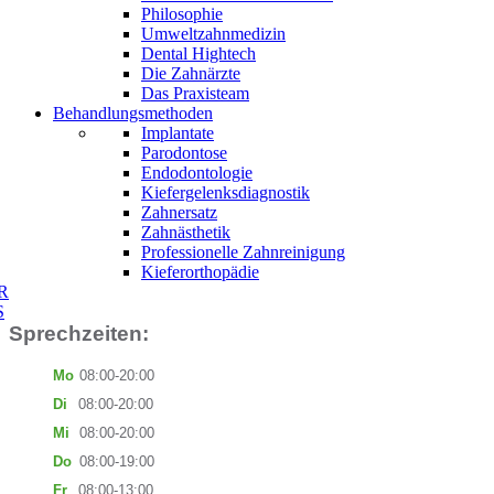
Philosophie
Umweltzahnmedizin
Dental Hightech
Die Zahnärzte
Das Praxisteam
Behandlungsmethoden
Implantate
Parodontose
Endodontologie
Kiefergelenksdiagnostik
Zahnersatz
Zahnästhetik
Professionelle Zahnreinigung
Kieferorthopädie
N
R
E
S
Sprechzeiten:
Mo
08:00-20:00
Di
08:00-20:00
Mi
08:00-20:00
Do
08:00-19:00
Fr
08:00-13:00