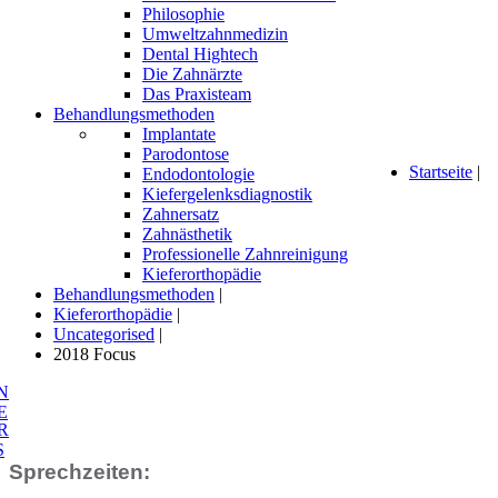
Philosophie
Umweltzahnmedizin
Dental Hightech
Die Zahnärzte
Das Praxisteam
Behandlungsmethoden
Implantate
Parodontose
Startseite
|
Endodontologie
Kiefergelenksdiagnostik
Zahnersatz
Zahnästhetik
Professionelle Zahnreinigung
Kieferorthopädie
Behandlungsmethoden
|
Kieferorthopädie
|
Uncategorised
|
2018 Focus
N
E
R
S
Sprechzeiten: